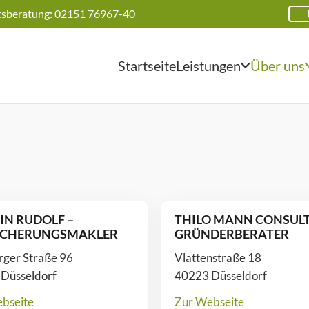
tsberatung: 02151 76967-40
Startseite
Leistungen
Über uns
IN RUDOLF –
THILO MANN CONSULT
ICHERUNGSMAKLER
GRÜNDERBERATER
rger Straße 96
Vlattenstraße 18
Düsseldorf
40223 Düsseldorf
bseite
Zur Webseite