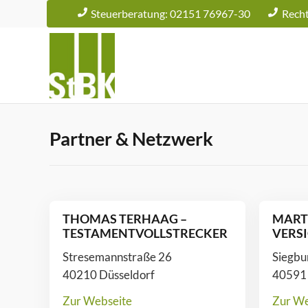
Steuerberatung: 02151 76967-30
Rech
Partner & Netzwerk
THOMAS TERHAAG –
MART
TESTAMENTVOLLSTRECKER
VERS
Stresemannstraße 26
Siegbu
40210 Düsseldorf
40591 
Zur Webseite
Zur We