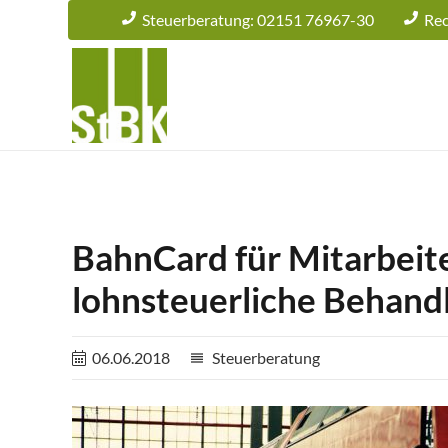
Steuerberatung: 02151 76967-30
Rec
BahnCard für Mitarbeite
lohnsteuerliche Behand
06.06.2018
Steuerberatung
reorder