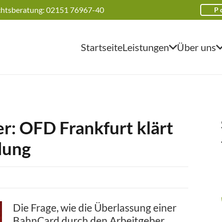
htsberatung: 02151 76967-40
P
Startseite
Leistungen
Über uns
r: OFD Frankfurt klärt
lung
Die Frage, wie die Überlassung einer
BahnCard durch den Arbeitgeber