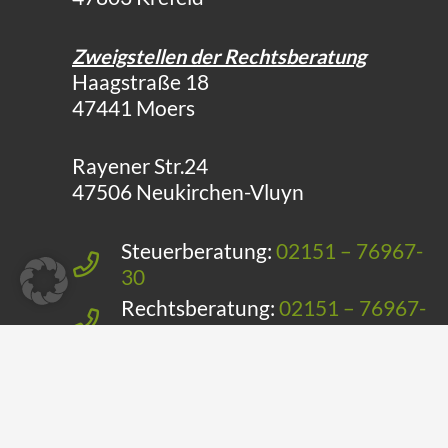
Zweigstellen der Rechtsberatung
Haagstraße 18
47441 Moers
Rayener Str.24
47506 Neukirchen-Vluyn
Steuerberatung:
02151 – 76967-
30
Rechtsberatung:
02151 – 76967-
40
E-Mail:
info@st-b-k.de
Telefax: 02151 – 76967-50