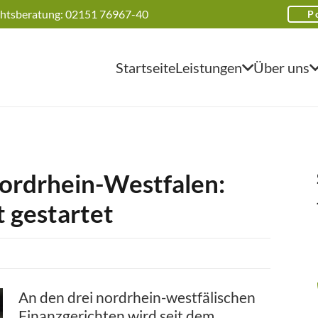
htsberatung: 02151 76967-40
P
Startseite
Leistungen
Über uns
Nordrhein-Westfalen:
t gestartet
An den drei nordrhein-westfälischen
Finanzgerichten wird seit dem