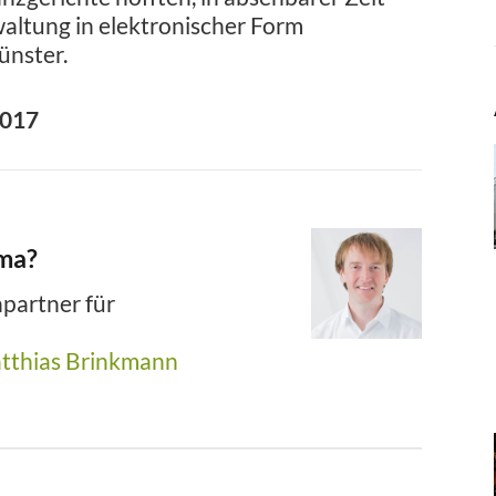
altung in elektronischer Form
ünster.
2017
ema?
partner für
tthias Brinkmann