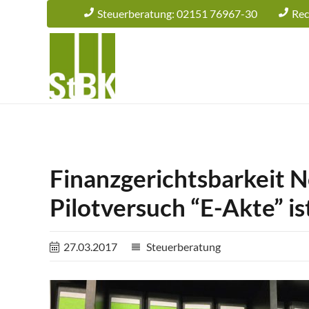
Steuerberatung: 02151 76967-30
Rec
Finanzgerichtsbarkeit 
Pilotversuch “E-Akte” is
27.03.2017
Steuerberatung
reorder