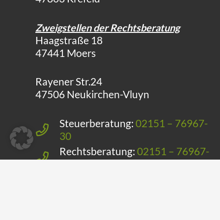
Zweigstellen der Rechtsberatung
Haagstraße 18
47441 Moers
Rayener Str.24
47506 Neukirchen-Vluyn
Steuerberatung:
02151 – 76967-
30
Rechtsberatung:
02151 – 76967-
40
E-Mail:
info@st-b-k.de
Telefax: 02151 – 76967-50