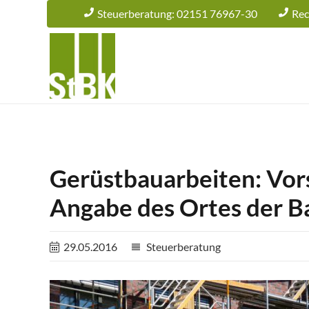
Steuerberatung: 02151 76967-30
Rec
Gerüstbauarbeiten: Vor
Angabe des Ortes der B
29.05.2016
Steuerberatung
reorder