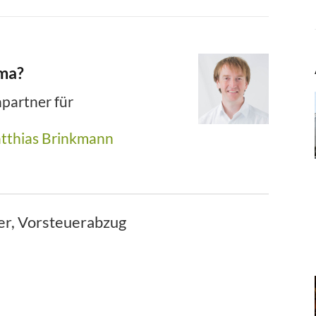
ema?
partner für
tthias Brinkmann
er
,
Vorsteuerabzug