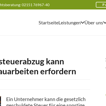
htsberatung: 02151 76967-40
P
Startseite
Leistungen
Über uns
steuerabzug kann
auarbeiten erfordern
Ein Unternehmer kann die gesetzlich
geschuldete Steuer für eine sonstige