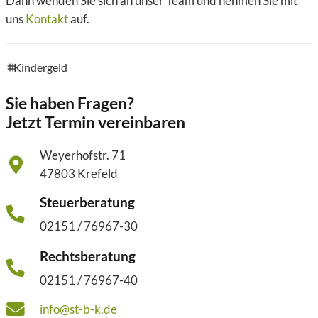
Dann wenden Sie sich an unser Team und nehmen Sie mit
uns
Kontakt
auf.
Kindergeld
tags
Sie haben Fragen?
Jetzt Termin vereinbaren
Weyerhofstr. 71
47803 Krefeld
Steuerberatung
02151 / 76967-30
Rechtsberatung
02151 / 76967-40
info@st-b-k.de