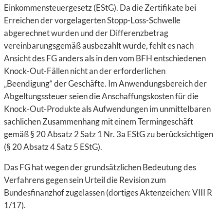
Einkommensteuergesetz (EStG). Da die Zertifikate bei
Erreichen der vorgelagerten Stopp-Loss-Schwelle
abgerechnet wurden und der Differenzbetrag
vereinbarungsgemäß ausbezahlt wurde, fehlt es nach
Ansicht des FG anders als in den vom BFH entschiedenen
Knock-Out-Fällen nicht an der erforderlichen
„Beendigung“ der Geschäfte. Im Anwendungsbereich der
Abgeltungssteuer seien die Anschaffungskosten für die
Knock-Out-Produkte als Aufwendungen im unmittelbaren
sachlichen Zusammenhang mit einem Termingeschäft
gemäß § 20 Absatz 2 Satz 1 Nr. 3a EStG zu berücksichtigen
(§ 20 Absatz 4 Satz 5 EStG).
Das FG hat wegen der grundsätzlichen Bedeutung des
Verfahrens gegen sein Urteil die Revision zum
Bundesfinanzhof zugelassen (dortiges Aktenzeichen: VIII R
1/17).