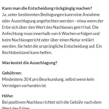
Kann man die Entscheidung rückgängig machen?
Ja, unter bestimmten Bedingungen kann eine
Annahme
oder Ausschlagung
angefochten werden – etwa wenn der
Erbe sich über den
Wert des Nachlasses
geirrt hat. Die
Anfechtung
muss innerhalb von
6 Wochen
erfolgen und
beim
Nachlassgericht
oder über einen
Notar
erklärt
werden. Sie hebt die ursprüngliche Entscheidung auf. Ein
Rechtsbeistand
kann helfen.
Was kostet die Ausschlagung?
Gebühren:
Mindestens
30 €
pro Beurkundung, selbst wenn kein
Vermögen vorhanden ist.
Höhe:
Bei positivem Nachlass richtet sich die Gebühr nach dem
Wert des Erbes.