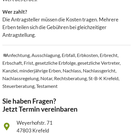
Wer zahlt?
Die Antragsteller müssen die
Kosten tragen
. Mehrere
Erben teilen sich die Gebühren bei gleichzeitiger
Antragstellung.
Anfechtung
,
Ausschlagung
,
Erbfall
,
Erbkosten
,
Erbrecht
,
tags
Erbschaft
,
Frist
,
gesetzliche Erbfolge
,
gesetzliche Vertreter
,
Kanzlei
,
minderjährige Erben
,
Nachlass
,
Nachlassgericht
,
Nachlassregelung
,
Notar
,
Rechtsberatung
,
St-B-K Krefeld
,
Steuerberatung
,
Testament
Sie haben Fragen?
Jetzt Termin vereinbaren
Weyerhofstr. 71
47803 Krefeld