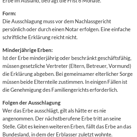
Erbe im Ausland, beträgt die Frist
6 Monate.
Form:
Die Ausschlagung muss
vor dem Nachlassgericht
persönlich oder durch einen
Notar
erfolgen. Eine einfache
schriftliche Erklärung reicht nicht.
Minderjährige Erben:
Ist der Erbe
minderjährig
oder
beschränkt geschäftsfähig
,
müssen gesetzliche Vertreter (Eltern, Betreuer, Vormund)
die Erklärung abgeben. Bei
gemeinsamer elterlicher Sorge
müssen beide Elternteile zustimmen. In einigen Fällen ist
die Genehmigung des
Familiengerichts
erforderlich.
Folgen der Ausschlagung
Wer das Erbe ausschlägt, gilt als hätte er es
nie
angenommen
. Der
nächstberufene Erbe
tritt an seine
Stelle. Gibt es keinen weiteren Erben, fällt das Erbe an das
Bundesland
, in dem der Erblasser zuletzt wohnte.