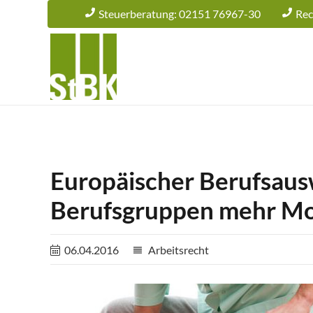
Steuerberatung: 02151 76967-30
Rec
Europäischer Berufsaus
Berufsgruppen mehr Mob
06.04.2016
Arbeitsrecht
reorder