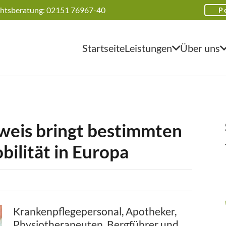
htsberatung: 02151 76967-40
P
Startseite
Leistungen
Über uns
weis bringt bestimmten
ilität in Europa
Krankenpflegepersonal, Apotheker,
Physiotherapeuten, Bergführer und