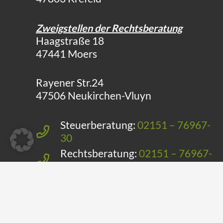
Zweigstellen der Rechtsberatung
Haagstraße 18
47441 Moers
Rayener Str.24
47506 Neukirchen-Vluyn
Steuerberatung:
02151 – 76967-
30
Rechtsberatung:
02151 – 76967-
40
E-Mail:
info@st-b-k.de
Telefax: 02151 – 76967-50