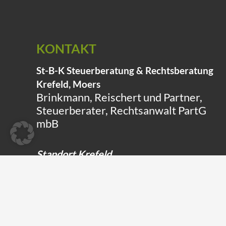
KONTAKT
St-B-K Steuerberatung & Rechtsberatung
Krefeld, Moers
Brinkmann, Reischert und Partner,
Steuerberater, Rechtsanwalt PartG
mbB
Standort Krefeld
Weyerhofstraße 71
47803 Krefeld
Zweigstellen der Rechtsberatung
Haagstraße 18