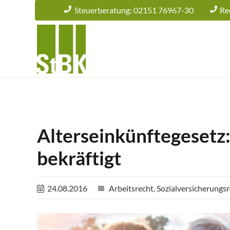
Steuerberatung: 02151 76967-30
Re
Alterseinkünftegesetz
bekräftigt
24.08.2016
Arbeitsrecht
,
Sozialversicherungs
reorder