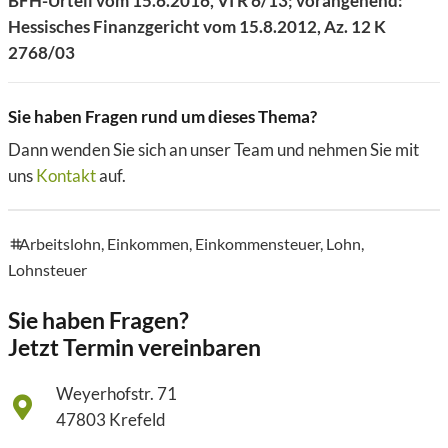
BFH-Urteil vom 15.6.2016, VI R 6/13; vorangehend:
Hessisches Finanzgericht vom 15.8.2012, Az. 12 K
2768/03
Sie haben Fragen rund um dieses Thema?
Dann wenden Sie sich an unser Team und nehmen Sie mit
uns
Kontakt
auf.
Arbeitslohn
,
Einkommen
,
Einkommensteuer
,
Lohn
,
tags
Lohnsteuer
Sie haben Fragen?
Jetzt Termin vereinbaren
Weyerhofstr. 71
47803 Krefeld