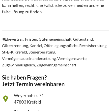
kann helfen, rechtliche Fallstricke zu vermeiden und eine
faire Lösung zu finden.
Ehevertrag
,
Fristen
,
Gütergemeinschaft
,
Güterstand
,
tags
Gütertrennung
,
Kanzlei
,
Offenlegungspflicht
,
Rechtsberatung
,
St-B-K Krefeld
,
Steuerberatung
,
Vermögensauseinandersetzung
,
Vermögenswerte
,
Zugewinnausgleich
,
Zugewinngemeinschaft
Sie haben Fragen?
Jetzt Termin vereinbaren
Weyerhofstr. 71
47803 Krefeld