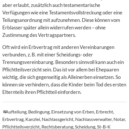
aber erlaubt, zusätzlich auch testamentarische
Verfügungen wie eine Testamentsvollstreckung oder eine
Teilungsanordnung mit aufzunehmen. Diese können vom
Erblasser später allein widerrufen werden – ohne
Zustimmung des Vertragspartners.
Oft wird ein Erbvertrag mit anderen Vereinbarungen
verbunden, z. B. mit einer Scheidungs- oder
Trennungsvereinbarung. Besonders sinnvoll kann auch ein
Pflichtteilsverzicht sein. Das ist vor allem bei Ehepaaren
wichtig, die sich gegenseitig als Alleinerben einsetzen. So
können sie verhindern, dass die Kinder beim Tod des ersten
Elternteils ihren Pflichtteil einfordern.
Aufteilung
,
Bedingung
,
Einsetzung von Erben
,
Erbrecht
,
tags
Erbvertrag
,
Kanzlei
,
Nachlassgericht
,
Nachlassverwalter
,
Notar
,
Pflichtteilsverzicht
,
Rechtsberatung
,
Scheidung
,
St-B-K