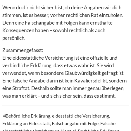
Wenn du dir nicht sicher bist, ob deine Angaben wirklich
stimmen, ist es besser, vorher rechtlichen Rat einzuholen.
Denn eine Falschangabe mit Folgen kann ernsthafte
Konsequenzen haben – sowohl rechtlich als auch
persönlich.
Zusammengefasst:
Eine
eidesstattliche Versicherung ist eine offizielle und
verbindliche Erklärung, dass etwas wahr ist. Sie wird
verwendet, wenn besondere Glaubwürdigkeit gefragt ist.
Eine falsche Angabe darin ist kein Kavaliersdelikt, sondern
eine Straftat. Deshalb sollte man immer genau überlegen,
was man erklärt – und sich sicher sein, dass es stimmt.
Behördliche Erklärung
,
eidesstattliche Versicherung
,
tags
Erklärung an Eides statt
,
Falschangabe mit Folge
,
Falsche
eidesstattliche Versicherung
,
Kanzlei
,
Rechtliche Erklärung
,