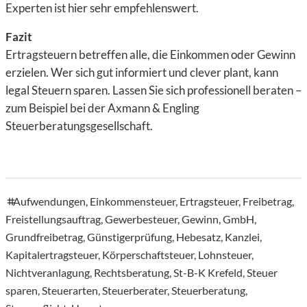
Experten ist hier sehr empfehlenswert.
Fazit
Ertragsteuern betreffen alle, die Einkommen oder Gewinn
erzielen. Wer sich gut informiert und clever plant, kann
legal Steuern sparen. Lassen Sie sich professionell beraten –
zum Beispiel bei der Axmann & Engling
Steuerberatungsgesellschaft.
Aufwendungen
,
Einkommensteuer
,
Ertragsteuer
,
Freibetrag
,
tags
Freistellungsauftrag
,
Gewerbesteuer
,
Gewinn
,
GmbH
,
Grundfreibetrag
,
Günstigerprüfung
,
Hebesatz
,
Kanzlei
,
Kapitalertragsteuer
,
Körperschaftsteuer
,
Lohnsteuer
,
Nichtveranlagung
,
Rechtsberatung
,
St-B-K Krefeld
,
Steuer
sparen
,
Steuerarten
,
Steuerberater
,
Steuerberatung
,