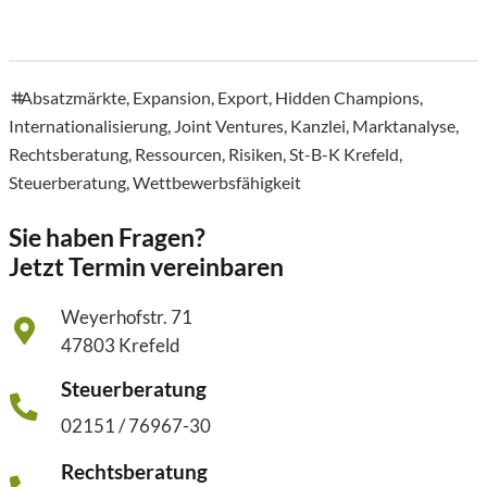
Absatzmärkte
,
Expansion
,
Export
,
Hidden Champions
,
tags
Internationalisierung
,
Joint Ventures
,
Kanzlei
,
Marktanalyse
,
Rechtsberatung
,
Ressourcen
,
Risiken
,
St-B-K Krefeld
,
Steuerberatung
,
Wettbewerbsfähigkeit
Sie haben Fragen?
Jetzt Termin vereinbaren
Weyerhofstr. 71
47803 Krefeld
Steuerberatung
02151 / 76967-30
Rechtsberatung