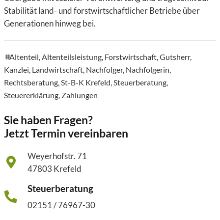
Stabilität land- und forstwirtschaftlicher Betriebe über
Generationen hinweg bei.
Altenteil
,
Altenteilsleistung
,
Forstwirtschaft
,
Gutsherr
,
tags
Kanzlei
,
Landwirtschaft
,
Nachfolger
,
Nachfolgerin
,
Rechtsberatung
,
St-B-K Krefeld
,
Steuerberatung
,
Steuererklärung
,
Zahlungen
Sie haben Fragen?
Jetzt Termin vereinbaren
Weyerhofstr. 71
47803 Krefeld
Steuerberatung
02151 / 76967-30